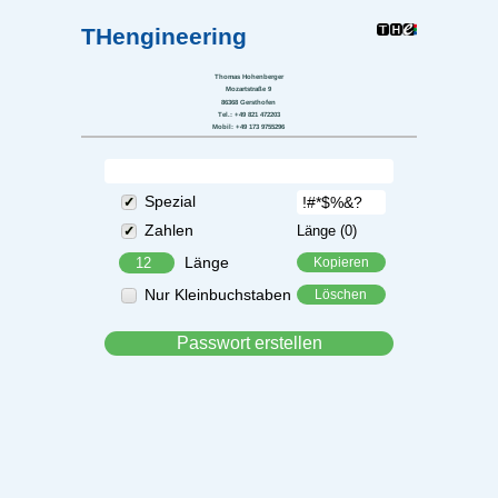
THengineering
Thomas Hohenberger
Mozartstraße 9
86368 Gersthofen
Tel.: +49 821 472203
Mobil: +49 173 9755296
Spezial
Zahlen
Länge (0)
Länge
Nur Kleinbuchstaben